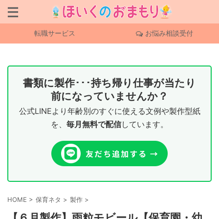
転職サービス
お悩み相談受付
書類に製作･･･持ち帰り仕事が当たり
前になっていませんか？
公式LINEより年齢別のすぐに使える文例や製作型紙
を、
毎月無料で配信
しています。
HOME
>
保育ネタ
>
製作
>
【６月製作】雨粒モビール【保育園・幼