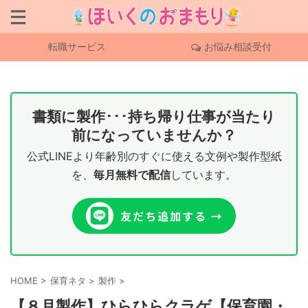
転職サービス
お悩み相談受付
書類に製作･･･持ち帰り仕事が当たり
前になっていませんか？
公式LINEより年齢別のすぐに使える文例や製作型紙
を、
毎月無料で配信
しています。
HOME
>
保育ネタ
>
製作
>
【８月製作】ひらひらクラゲ【保育園・