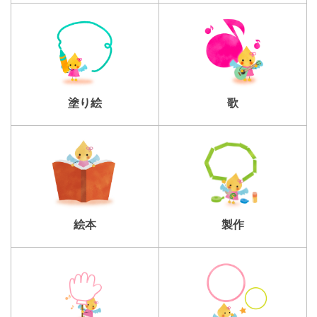
塗り絵
歌
製作
絵本