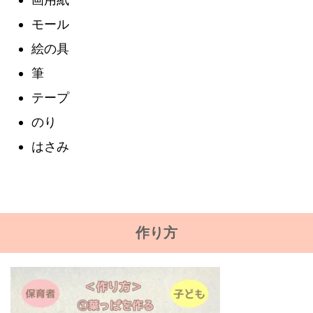
モール
絵の具
筆
テープ
のり
はさみ
作り方