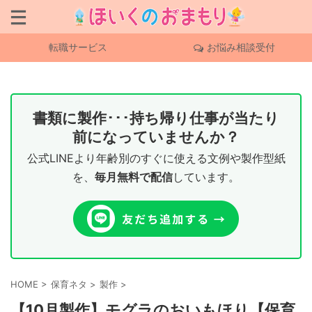
転職サービス
お悩み相談受付
書類に製作･･･持ち帰り仕事が当たり
前になっていませんか？
公式LINEより年齢別のすぐに使える文例や製作型紙
を、
毎月無料で配信
しています。
HOME
>
保育ネタ
>
製作
>
【10月製作】モグラのおいもほり【保育