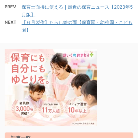
PREV
保育士面接に使える｜最近の保育ニュース【2023年5
月版】
NEXT
【６月製作】たらし絵の雨【保育園・幼稚園・こども
園】