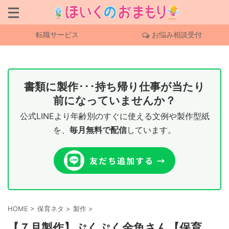
転職サービス
お悩み相談受付
書類に製作･･･持ち帰り仕事が当たり
前になっていませんか？
公式LINEより年齢別のすぐに使える文例や製作型紙
を、
毎月無料で配信
しています。
HOME
>
保育ネタ
>
製作
>
【７月製作】ぷくぷく金魚さん【保育