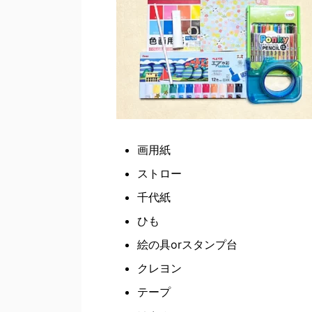
画用紙
ストロー
千代紙
ひも
絵の具orスタンプ台
クレヨン
テープ