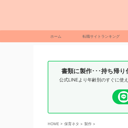
ホーム
転職サイトランキング
書類に製作･･･持ち帰
公式LINEより年齢別のすぐに使
HOME
>
保育ネタ
>
製作
>