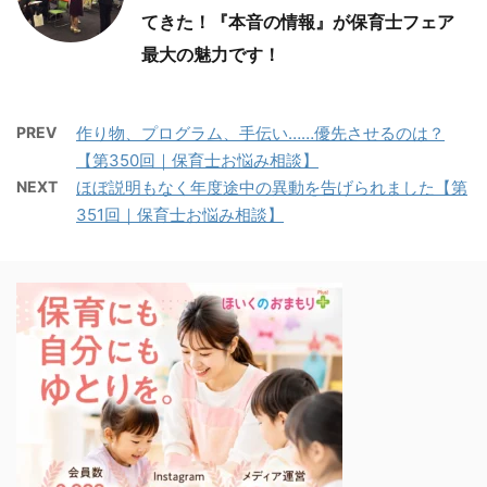
てきた！『本音の情報』が保育士フェア
最大の魅力です！
PREV
作り物、プログラム、手伝い……優先させるのは？
【第350回｜保育士お悩み相談】
NEXT
ほぼ説明もなく年度途中の異動を告げられました【第
351回｜保育士お悩み相談】