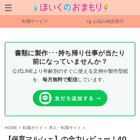
転職サービス
お悩み相談受付
書類に製作･･･持ち帰り仕事が当たり
前になっていませんか？
公式LINEより年齢別のすぐに使える文例や製作型紙
を、
毎月無料で配信
しています。
HOME
>
転職ガイド
>
求人・転職サイト
>
【保育マルシェ】の全力レビュー！40、