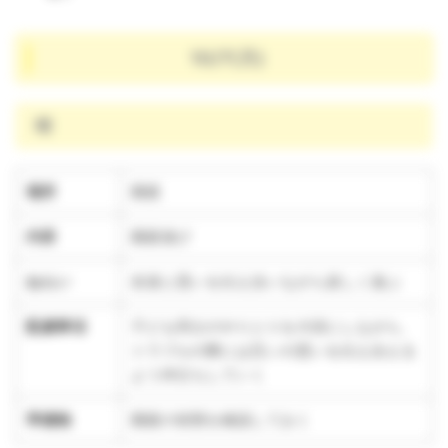
10/7(月)
晴
場所
園庭
内容
園庭遊び
ねらい
友達と思いを伝え合いながら楽しく遊ぶ
配慮事項
子ども同士のやりとりを大切にしながら、
トラブルの際には互いの思いを伝え合える
よう仲立ちしていく
準備物
園庭の状態を確認しておく