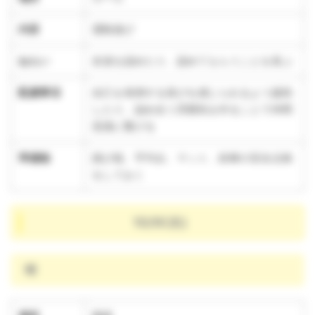
内容
運動遊び
ねらい
友達を認めたり、認めてもらうことを喜ぶ
配慮事項
自己を発揮する喜びを感じられるよう援助
したり、認め合う雰囲気を作ることで仲間
意識に繋げる
準備物
跳び箱、平均台、マット、鉄棒の安全点検
をしておく
10/9(水)
晴