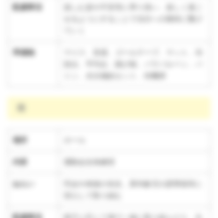
配慮事項
楽しむ姿や不安等に寄り添い、楽しく過ご
せるようにすることで当日への期待に繋げ
ていく
準備物
マイク、音源、ゴールテープ、マット、功
技台、平均台、跳び箱、パラバルーン、バ
トン、水分補給セット、待機席
雨
場所
ホール
内容
運動会全体練習
ねらい
司会や体操の先生、異年齢児の誘導係等に
安心して取り組む
配慮事項
様子に応じて側で一緒に取り組んだり、出