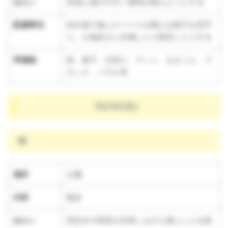
ねらい
友達と遊びやすい環境を整えようとする
配慮事項
自分達で遊ぶスペースを整える様子を見守
り、心地良さに共感したり助言したりする
準備物
机、椅子、仕切り、マット、ままごと、ブ
ロック、パズル等
10/10(木)
晴
場所
公園
内容
散歩
ねらい
気付きや発見を共有しながら遊ぶことを楽