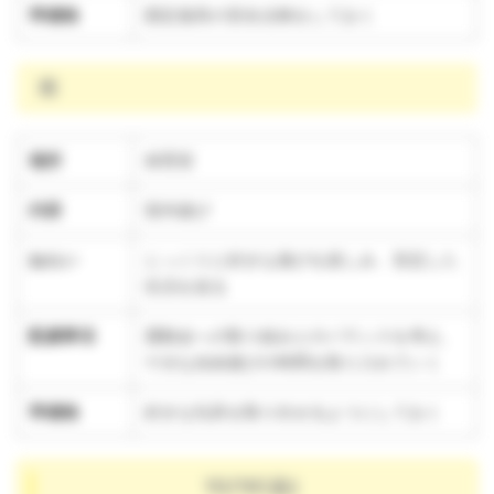
準備物
固定遊具の安全点検をしておく
雨
場所
保育室
内容
室内遊び
ねらい
じっくりと好きな遊びを楽しみ、安定した
生活を送る
配慮事項
運動会への取り組みとのバランスを考え、
十分な自由遊びの時間を取り入れていく
準備物
好きな玩具を取り出せるようにしておく
10/18(金)