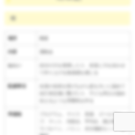
晴
場所
園庭
内容
運動会
ねらい
自分の力を発揮したり、友達と力を合わせ
て作り上げる達成感を感じる
配慮事項
全員の名前を挙げながら姿を大いに認めて
自己肯定感に繋げたり、子ども同士が認め
合えるような雰囲気を作る
準備物
プログラム、マイク、音源、ゴールテー
プ、マット、功技台、平均台、跳び箱、パ
ラバルーン、バトン、水分補給セット、待