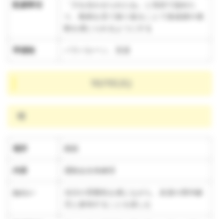
配慮事項
「力を合わせられたね」と笑顔で認めた
り、動画を見て振り返ることで達成感や感
動を感じられるようにする
準備物
パラバルーン、音源
10/15(火)
晴
場所
園庭
内容
運動会全体練習
ねらい
当日の雰囲気を感じながら、友達や異年齢
児と参加することを楽しむ