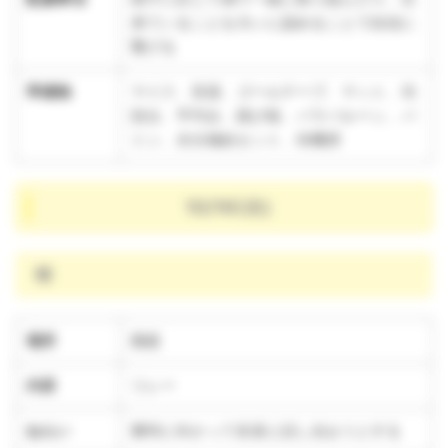
来ていることを大いに認めることで自信に
繋げる
準備物
マイク、音源、ゴールテープ、マット、功
技台、平均台、跳び箱、パラバルーン、バ
トン、水分補給セット、待機席
10/16(水)
晴
場所
園庭
内容
リレー
ねらい
勝利に向かって友達と話し合おうとする