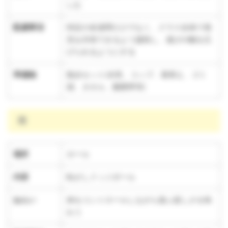
しむ
配慮事項
特定の友達間だけでなく、クラス全体で発
見を共有できるよう援助し、遊びの幅を広
げられるようにする
準備物
散歩セット(水筒、コップ、着替え、ゴミ
袋、タオル、園携帯等)
雨
場所
ホール
内容
転がしドッジボール
ねらい
体をコントロールしながら遊ぶ楽しさを味
わう