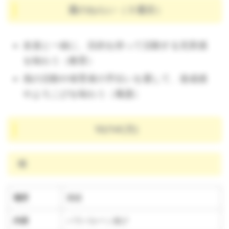
週のねらい（３週目）
友達と一緒に、目的を持って活動する充実感
を味わう（教育）
係の活動や保育者の手伝いを通して、達成感
やよろこびを味わう（養護）
10/14(月)
晴
場所
園庭
内容
パラバルーン遊び