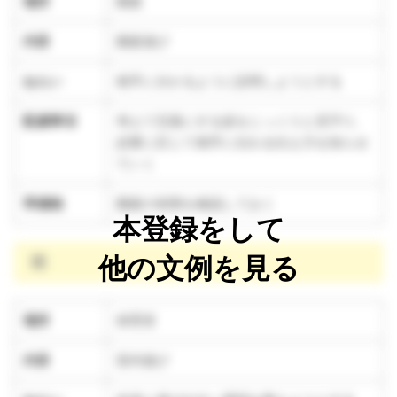
場所
園庭
内容
園庭遊び
ねらい
相手に分かるように説明しようとする
配慮事項
考えて言葉にする姿をじっくりと見守り、
必要に応じて相手に伝わる伝え方を知らせ
ていく
準備物
園庭の状態を確認しておく
本登録をして
他の文例を見る
雨
場所
保育室
内容
室内遊び