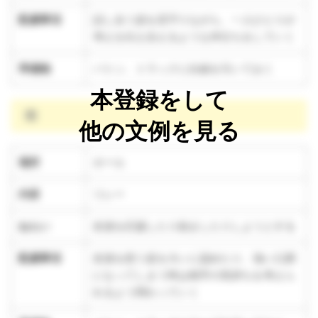
配慮事項
話し合う姿を見守りながら、一人ひとりが
考えを伝え合えるような仲立ちをしていく
準備物
バトン、トラックに白線を引いておく
本登録をして
雨
他の文例を見る
場所
ホール
内容
リレー
ねらい
友達を応援したり励ましたりしようとする
配慮事項
友達を想う姿を大いに認めたり、強い口調
になってしまう時は相手の気持ちを考えら
れるよう関わっていく