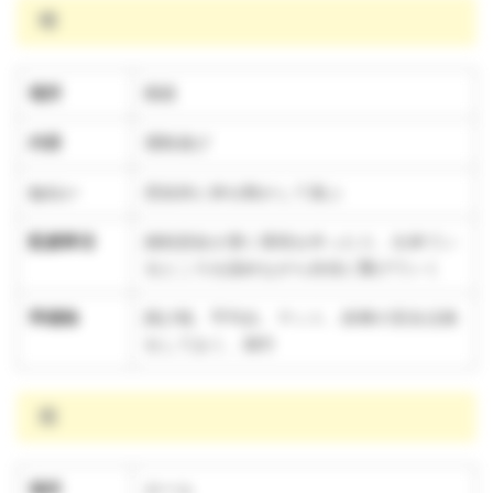
晴
場所
園庭
内容
運動遊び
ねらい
意欲的に体を動かして遊ぶ
配慮事項
挑戦意欲が湧く環境を作ったり、出来てい
るところを認めながら自信に繋げていく
準備物
跳び箱、平均台、マット、鉄棒の安全点検
をしておく、雑巾
雨
場所
ホール