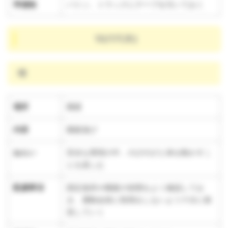
準備物
バトン、トラックにテープを引いておく
10/17(木)
晴
場所
園庭
内容
園庭遊び
ねらい
安全な環境の中、のびのびと体を動かすこ
とを楽しむ
配慮事項
固定遊具や園庭の状態をよく確認してお
き、運動会前に怪我をしないよう十分に留
意していく