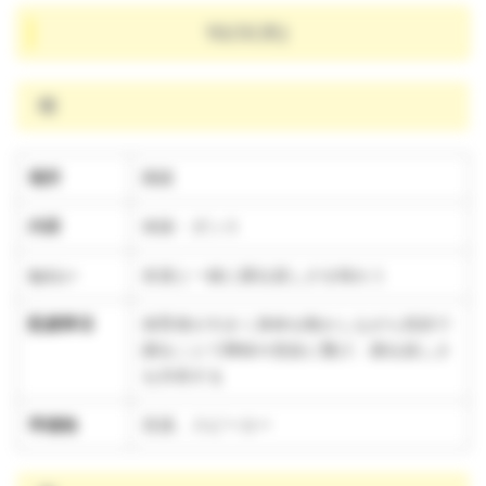
10/3(木)
晴
場所
園庭
内容
体操・ダンス
ねらい
友達と一緒に踊る楽しさを味わう
配慮事項
保育者が大きく身体を動かしながら笑顔で
踊ることで興味や意欲に繋げ、踊る楽しさ
を共有する
準備物
音源、スピーカー