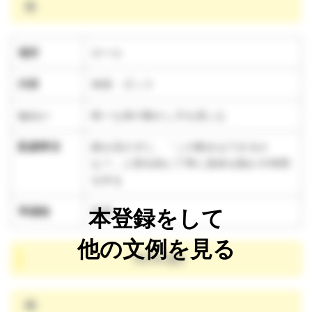
雨
場所
ホール
内容
体操・ダンス
ねらい
様々な体の動かし方を楽しむ
配慮事項
曲を流さずに、「この動きはできるか
な？」と部分的に丁寧に身体を動かす時間
を作る
準備物
音源
本登録をして
他の文例を見る
10/4(金)
晴