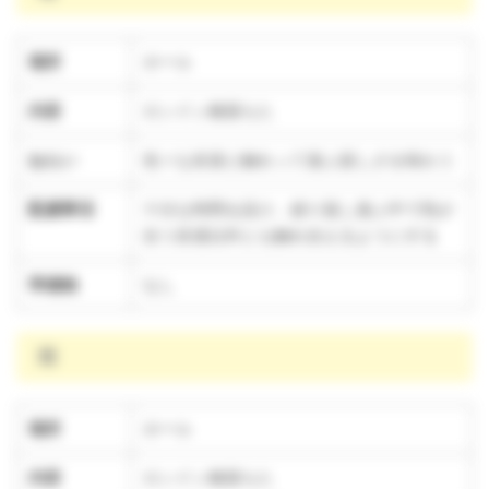
場所
ホール
内容
ロンドン橋落ちた
ねらい
色々な友達と触れって遊ぶ楽しさを味わう
配慮事項
十分な時間を設け、繰り返し遊ぶ中で気が
合う友達以外とも触れ合えるようにする
準備物
なし
雨
場所
ホール
内容
ロンドン橋落ちた