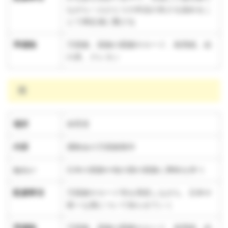
ながら一人ひとりの作品の良さを認めるこ
とで満足感に繋げる
準備物
万国旗、国旗の図鑑やカード、画用紙、絵
の具、クレヨン
雨
場所
保育室
内容
運動会の万国旗製作
ねらい
日本の国旗や他の国の国旗に興味を持つ
配慮事項
万国旗やカード等を用意しながら、日本や
様々な国について知らせていく
準備物
万国旗、国旗の図鑑やカード、画用紙、絵