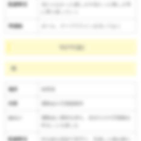
配慮事項
当たらなかった嬉しさや当たった悔しさ等
に寄り添っていく
準備物
ボール、テープでラインを引いておく
10/11(金)
晴
場所
保育室
内容
運動会の万国旗製作
ねらい
運動会に期待を持ち、自分だけの万国旗を
作ることを楽しむ
配慮事項
作る姿を笑顔で見守り、完成した物を飾り