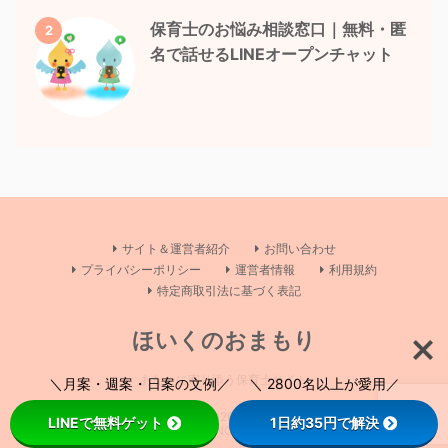
保育士のお悩み相談窓口｜無料・匿
2
名で話せるLINEオープンチャット
サイト＆運営者紹介
お問い合わせ
プライバシーポリシー
運営者情報
利用規約
特定商取引法に基づく表記
ほいくのおまもり
あなたに寄り添う保育士サイト
＼月案・週案・日案の文例／ ＼ 2800名以上が愛用／
Copyright© ほいくのおまもり , 2026 All Rights Reserved Powered by
LINEで無料ゲット
1日約35円で解決
AFFINGER5
.