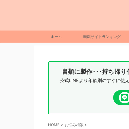
ホーム
転職サイトランキング
書類に製作･･･持ち帰
公式LINEより年齢別のすぐに使
HOME
>
お悩み相談
>