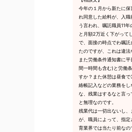
今年の１月から新たに保
れ同意した給料が、入職
う言われ、嘱託職員11
と月額2万近く下がって
で、面接の時点でわ嘱託
たのですが、これは違法
また労働条件通知書に平日
間一時間も含む)と労働
すか？また休憩は昼食で
絡帳記入などの業務をし
な、残業はするなと言っ
と無理なのです。
残業代は一切出ないし、
が、職員によって、指定
育業界では当たり前なの