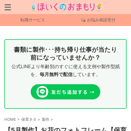
転職サービス
お悩み相談受付
書類に製作･･･持ち帰り仕事が当たり
前になっていませんか？
公式LINEより年齢別のすぐに使える文例や製作型紙
を、
毎月無料で配信
しています。
HOME
>
保育ネタ
>
製作
>
【5月製作】お花のフォトフレーム【保育