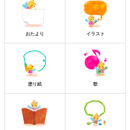
おたより
イラスト
塗り絵
歌