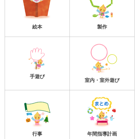
製作
絵本
手遊び
室内・室外遊び
行事
年間指導計画