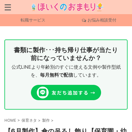
転職サービス
お悩み相談受付
書類に製作･･･持ち帰り仕事が当たり
前になっていませんか？
公式LINEより年齢別のすぐに使える文例や製作型紙
を、
毎月無料で配信
しています。
HOME
>
保育ネタ
>
製作
>
【6月製作】傘の吊るし飾り【保育園・幼