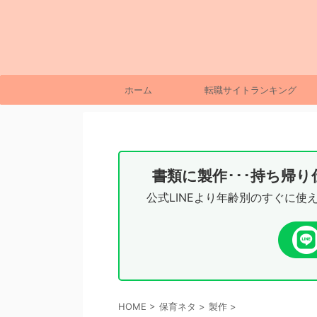
ホーム
転職サイトランキング
書類に製作･･･持ち帰
公式LINEより年齢別のすぐに使
HOME
>
保育ネタ
>
製作
>