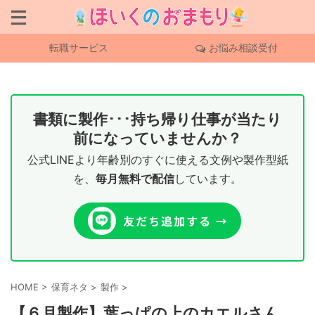
転職サービス
お悩み相談受付
書類に製作･･･持ち帰り仕事が当たり
前になっていませんか？
公式LINEより年齢別のすぐに使える文例や製作型紙
を、
毎月無料で配信
しています。
HOME
>
保育ネタ
>
製作
>
【６月製作】葉っぱの上のカエルさん