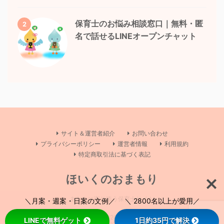
保育士のお悩み相談窓口｜無料・匿
2
名で話せるLINEオープンチャット
サイト＆運営者紹介
お問い合わせ
プライバシーポリシー
運営者情報
利用規約
特定商取引法に基づく表記
ほいくのおまもり
あなたに寄り添う保育士サイト
＼月案・週案・日案の文例／ ＼ 2800名以上が愛用／
Copyright© ほいくのおまもり , 2026 All Rights Reserved Powered by
LINEで無料ゲット
1日約35円で解決