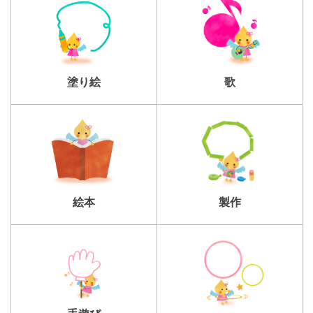
塗り絵
歌
製作
絵本