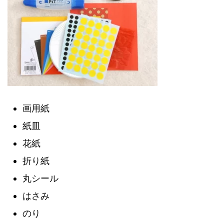
画用紙
紙皿
花紙
折り紙
丸シール
はさみ
のり