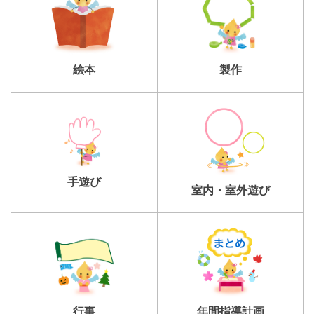
製作
絵本
手遊び
室内・室外遊び
行事
年間指導計画