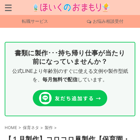
転職サービス
お悩み相談受付
書類に製作･･･持ち帰り仕事が当たり
前になっていませんか？
公式LINEより年齢別のすぐに使える文例や製作型紙
を、
毎月無料で配信
しています。
HOME
>
保育ネタ
>
製作
>
【１月製作】コロコロ凧製作【保育園・