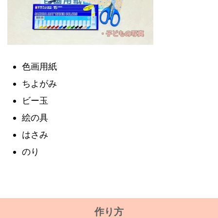
色画用紙
ちよがみ
ビー玉
絵の具
はさみ
のり
作り方