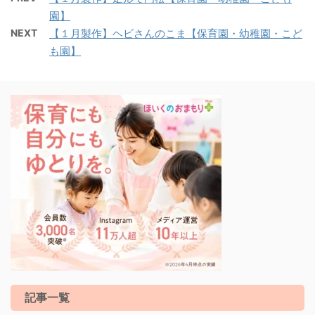
園】
NEXT
【１月製作】ヘビさんのこま【保育園・幼稚園・こど
も園】
記事一覧