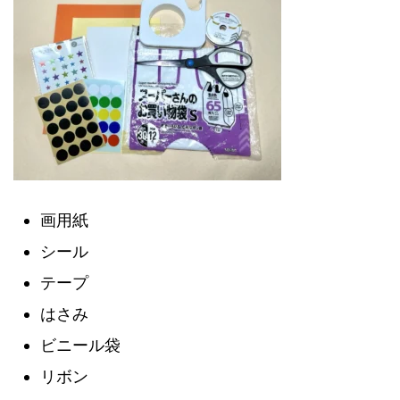
画用紙
シール
テープ
はさみ
ビニール袋
リボン