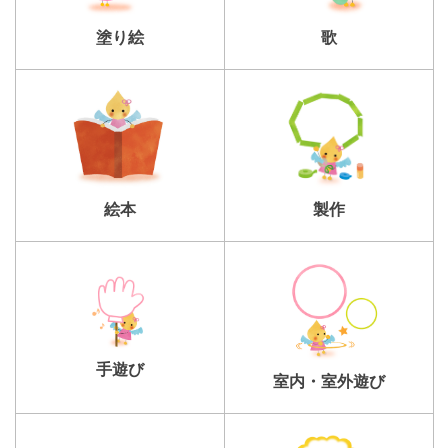
塗り絵
歌
製作
絵本
手遊び
室内・室外遊び