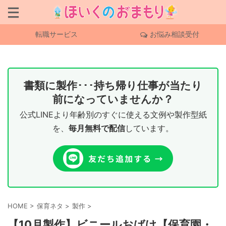
転職サービス
お悩み相談受付
書類に製作･･･持ち帰り仕事が当たり
前になっていませんか？
公式LINEより年齢別のすぐに使える文例や製作型紙
を、
毎月無料で配信
しています。
HOME
>
保育ネタ
>
製作
>
【10月製作】ビニールおばけ【保育園・