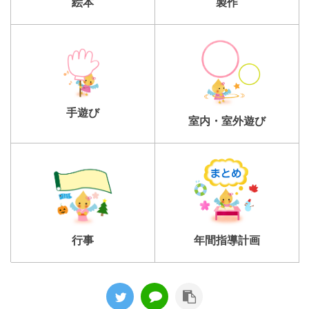
製作
絵本
手遊び
室内・室外遊び
行事
年間指導計画