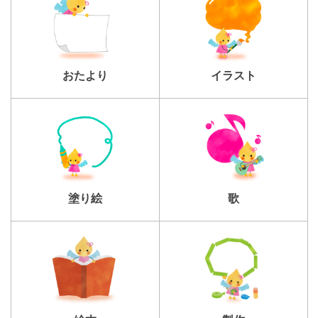
おたより
イラスト
塗り絵
歌