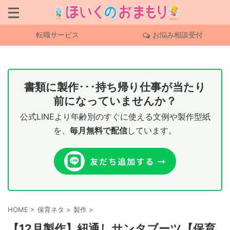
転職サービス
お悩み相談受付
書類に製作･･･持ち帰り仕事が当たり
前になっていませんか？
公式LINEより年齢別のすぐに使える文例や製作型紙
を、
毎月無料で配信
しています。
HOME
>
保育ネタ
>
製作
>
【12月製作】紐通しサンタブーツ【保育