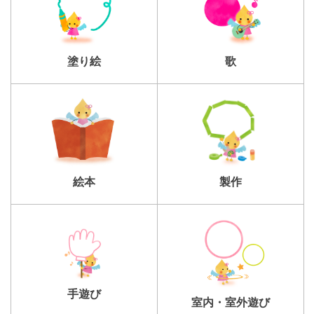
塗り絵
歌
製作
絵本
手遊び
室内・室外遊び