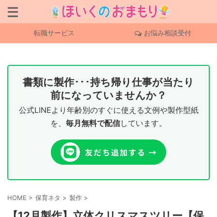
転職サービス
お悩み相談受付
書類に製作･･･持ち帰り仕事が当たり
前になっていませんか？
公式LINEより年齢別のすぐに使える文例や製作型紙
を、
毎月無料で配信
しています。
HOME
>
保育ネタ
>
製作
>
【12月製作】立体クリスマスツリー【保