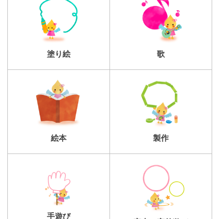
塗り絵
歌
製作
絵本
手遊び