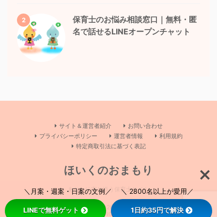
保育士のお悩み相談窓口｜無料・匿
2
名で話せるLINEオープンチャット
サイト＆運営者紹介
お問い合わせ
プライバシーポリシー
運営者情報
利用規約
特定商取引法に基づく表記
ほいくのおまもり
あなたに寄り添う保育士サイト
＼月案・週案・日案の文例／ ＼ 2800名以上が愛用／
Copyright© ほいくのおまもり , 2026 All Rights Reserved Powered by
LINEで無料ゲット
1日約35円で解決
AFFINGER5
.