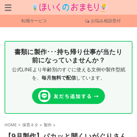
転職サービス
お悩み相談受付
書類に製作･･･持ち帰り仕事が当たり
前になっていませんか？
公式LINEより年齢別のすぐに使える文例や製作型紙
を、
毎月無料で配信
しています。
HOME
>
保育ネタ
>
製作
>
【9月製作】パカッと開くいがぐりさん