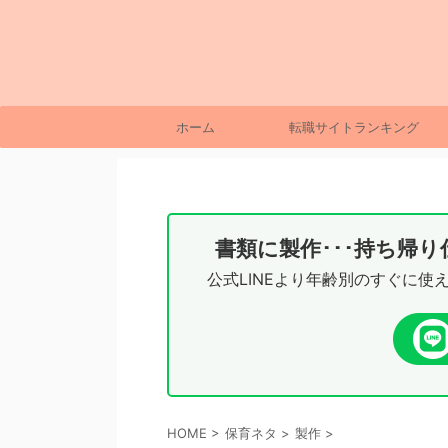
ホーム
転職サイトランキング
書類に製作･･･持ち帰
公式LINEより年齢別のすぐに使
HOME
>
保育ネタ
>
製作
>