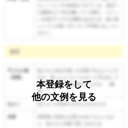
なくトイレでの排泄ができている。他児へ
の援助などで目を離している間に、スリッ
パを投げたりする場面もあるため、繰り返
しトイレの使い方について声掛けをしてい
きたい。
教育
子どもの姿
友だちに自分の思いを言葉で伝えようとす
（再掲）
るが、思ったようにいかないと手を出して
本登録をして
しまったり、玩具を投げたりする。（教
育）
他の文例を見る
ねらい
友だちへの気持ちの伝え方がわかる
内容
保育者に気持ちを受け止めてもらいなが
ら、友だちに言葉で思いを伝える。