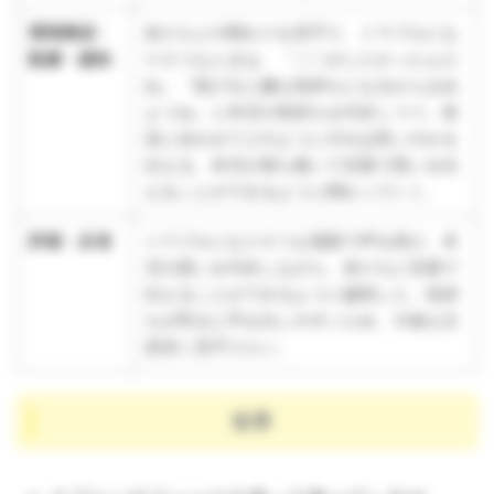
環境構成・
友だちとの関わりを見守り、トラブルにな
配慮・援助
りそうなときは、「〇〇がしたかったんだ
ね」「投げると嫌な気持ちになるから止め
ようね」と本児の気持ちを代弁しつつ、状
況に合わせてどのようにすれば良いのかを
伝える。本児が落ち着いて言葉で思いを伝
えることができるように関わっていく。
評価・反省
トラブルになりそうな場面で声を掛け、本
児の思いを代弁しながら、友だちに言葉で
伝えることができるように援助した。気持
ちが昂ると手を出しやすいため、今後も注
意深く見守りたい。
食事