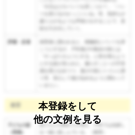
「今日はどのパンツを穿こうか？」「パン
ツを穿けるのかっこいいね」等、気持ちが
盛り上がるような声掛けをすることで、意
欲を引き出していく。
評価・反省
保育者に誘われると、積極的にパンツを穿
こうとするが、戸外遊びや散歩の前には
「やっぱりオムツにする」と穿き替えよう
とする姿が見られた。漏らすことへの不安
感を受け止めつつ、遊びの前にトイレに誘
う等、安心して遊び込めるように関わって
いきたい。
本登録をして
教育
他の文例を見る
子どもの姿
友だちとの関わりが増え、戸外では虫探し
（再掲）
を一緒に楽しんでいる。（教育）