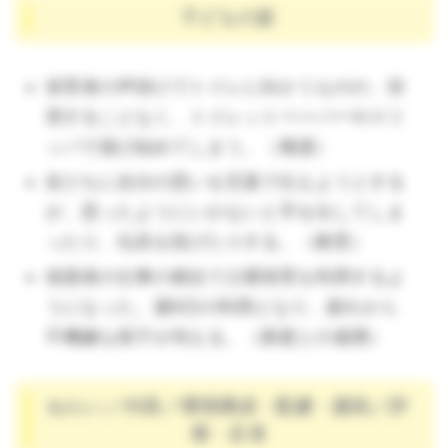
子どもの姿
保育者の声掛けでトイレに向かうものの、排
泄することなく、トイレットペーパーやスリ
ッパで遊び始めてしまう。（養護）
友だちに自分の思いを言葉で伝えようとする
が、思ったようにいかないと手を出してしま
ったり、玩具を投げたりする。（教育）
保護者の仕事の都合で土曜保育を利用するよ
うになった。週6日の利用となり、疲れから
不機嫌な様子が伺える。（家庭との連携）
ねらい／内容／環境構成・配慮・援助／評
価・反省