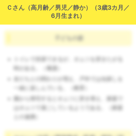
Ｃさん（高月齢／男児／静か）（3歳3カ月／
6月生まれ）
子どもの姿
トイレで排尿できるが、オムツを穿きたがる
時がある。（養護）
友だちとの関わりが増え、戸外では虫探しを
一緒に楽しんでいる。（教育）
園から帰宅するとオムツに穿き替え、家庭で
はオムツで過ごしているようである。（家庭
との連携）