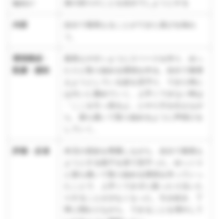
ねらい
身の回りのことを自分でしようとする
内容
自分で着替えることができた喜びを味わ
う。
環境構成・
着替えやすいようにスペースを作り、ゆっ
配慮・援助
たりと取り組める環境を作る。自分で着替
えようとしている姿を見守り、できた時に
は大いに褒めていく。上手くできない時は
「ここを引っ張るよ」とやり方を伝えなが
ら、落ち着いて取り組めるように声掛けを
していく。
評価・反省
本児の意欲を尊重しながら、自分で着替え
ようとする様子を傍で見守った。ゆっくり
と落ち着いて取り組める環境を作っていっ
たことで、上手くできずに怒ったり泣いた
りすることが少なくなった。引き続き、丁
寧に関わりながら、できることを増やして