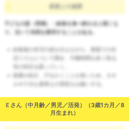
家庭との連携
子どもの姿（再掲）：給食を食べ終わると眠くな
り、泣いて布団を要求することがある。
給食後の本児の姿を伝えながら、家庭での生
活リズムについて聞き、午睡時間を多く取る
等の対応を図っていく。
残暑が続き、汗をかくことが多いため、タオ
ルや十分な着替えの用意をお願いする。
Ｅさん（中月齢／男児／活発）（3歳1カ月／8
月生まれ）