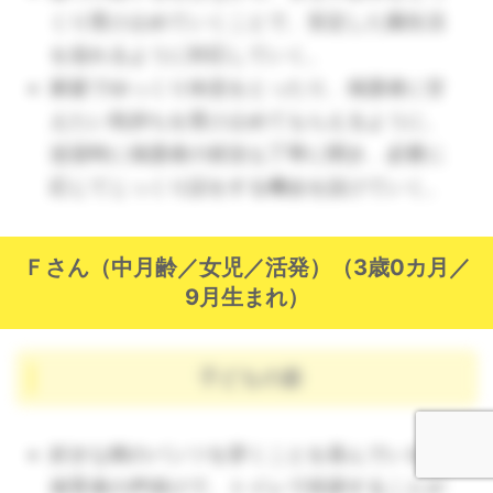
くり受け止めていくことで、安定した園生活
を送れるように対応していく。
家庭でゆっくり休息をとったり、保護者に甘
えたい気持ちを受け止めてもらえるように、
送迎時に保護者の状況も丁寧に聞き、必要に
応じてじっくり話をする機会を設けていく。
Ｆさん（中月齢／女児／活発）（3歳0カ月／
9月生まれ）
子どもの姿
好きな柄のパンツを穿くことを喜んでいる。
保育者の声掛けで、トイレで排尿することが