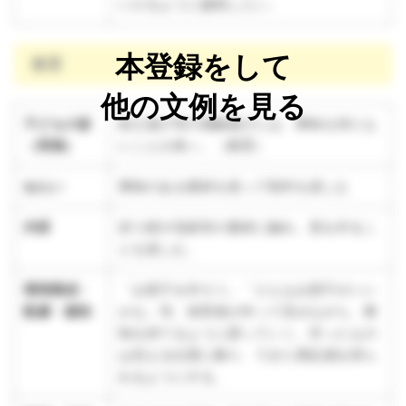
いけるように援助したい。
本登録をして
教育
他の文例を見る
子どもの姿
粘土遊び等の感触遊びには、興味を持たな
（再掲）
いことが多い。（教育）
ねらい
興味のある素材を使って制作を楽しむ
内容
折り紙や花紙等の素材に触れ、形を作るこ
とを楽しむ。
環境構成・
「お団子を作ろう」「どんなお団子がいい
配慮・援助
かな」等、保育者が作って見せながら、興
味を持てるように誘っていく。作ったもの
は見える位置に飾り、できた満足感を得ら
れるようにする。