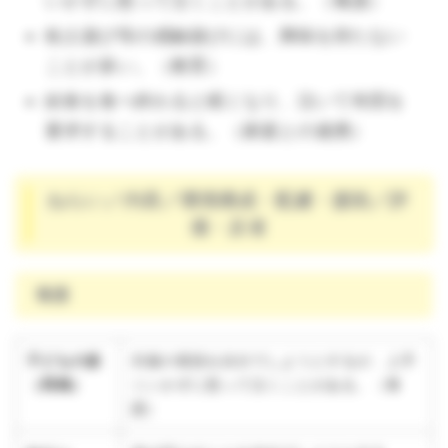
いかずに怒って泣くことがある。（養護）
粘土遊び等の感触遊びには、興味を持たない
ことが多い。（教育）
給食を食べ終わると眠くなり、泣いて布団を
要求することがある。（家庭との連携）
ねらい／内容／環境構成・配慮・援助／評
価・反省
養護
子どもの姿
衣服の着脱を自分でしようとするが、上手
（再掲）
くいかずに怒って泣くことがある。（養
護）