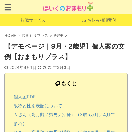
転職サービス
お悩み相談受付
HOME
>
おまもりプラス
>
Pデモ
>
【デモページ｜9月・2歳児】個人案の文
例【おまもりプラス】
2024年8月1日
2025年3月3日
もくじ
個人案PDF
敬称と性別表記について
Ａさん（高月齢／男児／活発）（3歳5カ月／4月生
まれ）