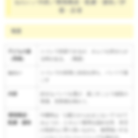
ねらい／内容／環境構成・配慮・援助／評
価・反省
養護
子どもの姿
トイレで排尿できるが、オムツを穿きたが
（再掲）
る時がある。（養護）
ねらい
トイレでの排泄に自信を持ち、パンツで過
ごす
内容
好きなパンツを選び、過ごすことで成長の
実感、充実感を味わう。
環境構成・
午睡時は「心配だからおまじないでつけて
配慮・援助
みようか」とオムツ着用を認める等、本児
の気持ちに寄り添いながら、無理強いする
ことなくトイレトレーニングを進める。