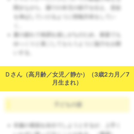
聞きながら、園での本児の様子を伝え、意欲
を伸ばしていけるように情報共有をしてい
く。
夏の疲れで体調を崩しがちのため、家庭でも
ゆっくりと過ごしてもらうように協力をお願
いする。
Ｄさん（高月齢／女児／静か）（3歳2カ月／7
月生まれ）
子どもの姿
衣服の着脱を自分でしようとするが、上手く