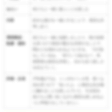
ねらい
友だちと一緒に遊ぶことを楽しむ
内容
好きな遊びを一緒にすることで、発見を共
有しあう。
環境構成・
友だちと一緒に虫探しをしたり、秋の自然
配慮・援助
を見つけて発見や驚きを共有することで、
関わりを深められるようにする。「○○色
をしているね」「何ていう虫かな？」等、
保育者も発見を共有し、分かち合う楽しさ
を伝えていく。
評価・反省
戸外遊びでは、トンボやバッタ等、様々な
虫を見つけて「虫いたよ」と身近な生き物
に触れることを楽しんでいた。引き続き、
友だちと誘い合いながら発見を楽しめるよ
うに声掛けをしていきたい。