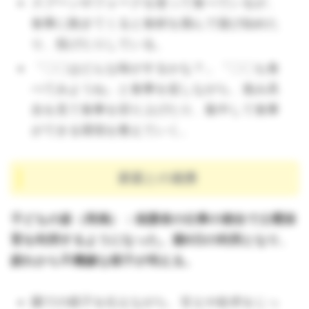
スプーンやフォークを使って食べているが、
食事に飽きてくると食材を掴んで遊び始めた
り、投げたりしている。
「〇〇はどんな味がするかな？」「〇〇も食
べてみようね」と食事を促しながら、進み具
合を見て食事を切り上げたり、集中して食事
ができる環境を整えていく。
家庭との連携
子どもの姿（再掲）：保護者の仕事の都合で土曜保
育を利用するようになった。週6日の利用となり、
疲れから不機嫌な様子が伺える。
園での様子を伝えながら、甘えや欲求をじっ