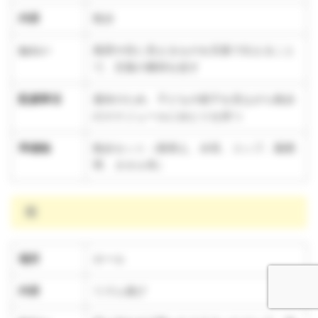
内容
散歩
ねらい
風景や目に見えるものを言葉で伝えること
で、言葉の獲得を促す
配慮事項
週末のため、子どもの様子を見ながら散歩
のスケジュールにゆとりを持つ
準備物
散歩セット（着替え、水筒、コップ、園携
帯、タオル等）
雨
場所
ホール
内容
リズム遊び