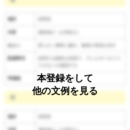
晴
場所
保育室
内容
感覚遊び（お米粘土）
ねらい
柔らかい素材に触れ、触覚の発達を促す
配慮事項
使用する素材は清潔で、アレルギーのリス
クがないか確認する
本登録をして
準備物
お米粘土、スモック
他の文例を見る
雨
場所
保育室
内容
感覚遊び（お米粘土）