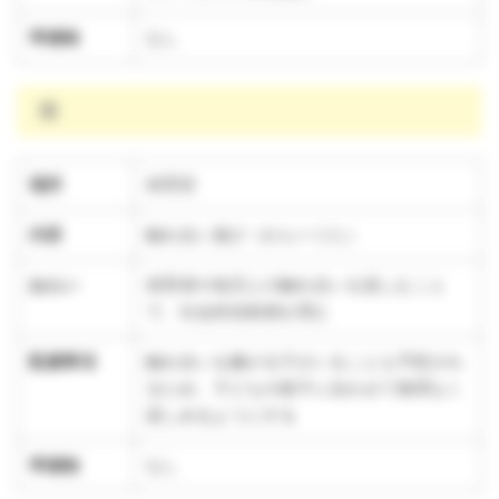
準備物
なし
雨
場所
保育室
内容
触れ合い遊び（わらべうた）
ねらい
保育者や他児との触れ合いを楽しむこと
で、社会的信頼感を育む
配慮事項
触れ合いを嫌がる子がいることも予想され
るため、子どもの様子に合わせて無理なく
楽しめるようにする
準備物
なし