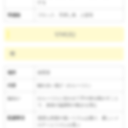
する
準備物
ブロック、手押し車、人形等
1/14(火)
晴
場所
保育室
内容
触れ合い遊び（わらべうた）
ねらい
わらべうたに合わせて手や体を動かすこと
で、身体の協調性や動きを育む
配慮事項
過度な刺激や速いリズムは避け、優しいメ
ロディとリズムを選ぶ