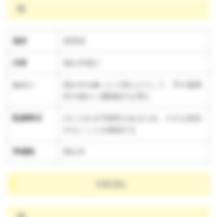
雨
場所
保育室
内容
積み木遊び
ねらい
積み木を触ったり積んだりして、手の協調
性や細かい運動能力を育む
配慮事項
口に入れる可能性があるため、小さな部品
がないことを確認する
準備物
積み木
1/8(水)