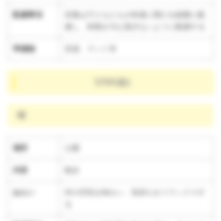
配慮事項
音量は子どもたちが快適に聞ける範囲に配
慮し、刺激を与え過ぎないように配慮する
準備物
音源、マット等
1/10(金)
晴
場所
公園
内容
散歩
ねらい
外の空気を味わい、気持ちをリラックスす
る