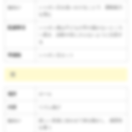
ねらい
シャボン玉を追いかけることで、運動能力
を育む
配慮事項
シャボン液は子どもの手の届かないところ
へ置き、誤飲や目に入らないように注意す
る
準備物
シャボン玉セット
雨
場所
ホール
内容
リズム遊び
ねらい
楽しい音楽に合わせて体を動かし、感受性
を養う