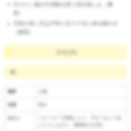
やりたい遊びや活動を思う存分楽しむ（教
育）
天気の良い日は戸外に出て十分に体を動かす
（教育）
1/13(月)
晴
場所
公園
内容
散歩
ねらい
ベビーカーで移動したり、手をつないで歩
いたりしながら、運動能力を育む