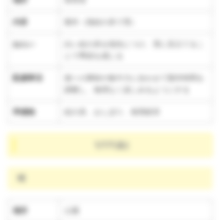
内容
製作（指絵の具で雪）
ねらい
白い絵の具を指先につけ、雪に見立てるこ
とで季節を感じる
配慮事項
個々の興味や集中力に合わせて製作時間を
調整し、無理なく楽しめるようにする
準備物
絵の具、おしぼり、画用紙等
1/17(金)
晴
場所
公園