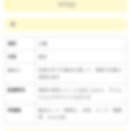
1/7(火)
晴
場所
公園
内容
散歩
ねらい
自然の中での散歩を通して、視覚や言葉の
発達を促す
配慮事項
風景や発見したことを話しながら、子ども
たちとのやりとりを広げる
準備物
散歩セット（着替え、水筒、コップ、園携
帯、タオル等）