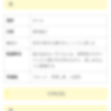
雨
場所
ホール
内容
室内遊び
ねらい
自分の好きな遊びをじっくりと楽しむ
配慮事項
遊び込めない子どもには、保育者がサポー
トに入り遊び方を見せながら、楽しめるよ
うに配慮する
準備物
ブロック、手押し車、人形等
1/16(木)
晴