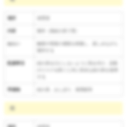
場所
保育室
内容
製作（指絵の具で雪）
ねらい
触覚や視覚の感覚を刺激し、楽しみながら
製作する
配慮事項
絵の具を口にしないように気を付け、誤飲
のリスクを防ぐと共に安全な絵の具を使用
する
準備物
絵の具、おしぼり、画用紙等
雨
場所
保育室