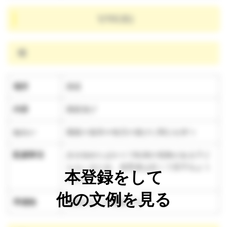
1/15(水)
晴
場所
園庭
内容
園庭遊び
ねらい
園庭の遊具や他児の遊びに関心を持つ
配慮事項
歩き始めたばかりで転倒の危険がある子ど
ももいるため、保育者は近くで見守るよう
本登録をして
にする
他の文例を見る
準備物
危険がないか確認する