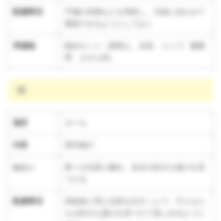
配慮事項
予備の衣類などを用意し、天候に合わせて
着脱できるようにしておく
準備物
散歩セット（着替え、水筒、コップ、園携
帯、タオル等）
雨
場所
ホール
内容
室内遊び
ねらい
様々な玩具に触れ、自分の好きな遊びを見
つける
配慮事項
持続的に同じ玩具を出すことで、子どもた
ちが好きな遊びを見つけて楽しめるように