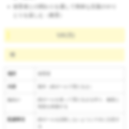
保育者との関わりを通して簡単な言葉のやり
とりを楽しむ（教育）
1/6(月)
晴
場所
保育室
内容
製作（綿ボールで雪だるま）
ねらい
綿ボールを使って雪だるまを作り、触覚と
視覚を刺激する
配慮事項
綿ボールを誤飲しないように十分に注意す
る