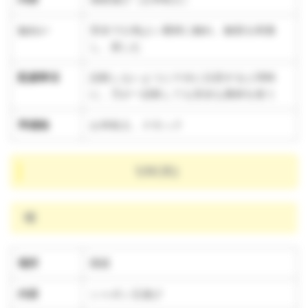
ねらい
安全で心地よい素材に触れ、触覚を刺激
し、楽しむ
配慮事項
誤飲しないように十分に注意すると同時
に、万が一誤飲しても安全な素材を使う
準備物
お米粘土、スモック
1/9(木)
晴
場所
園庭
内容
シャボン玉遊び