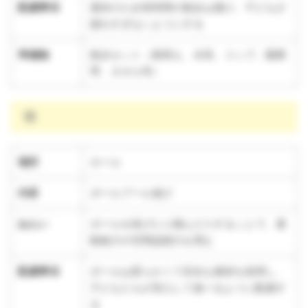
配慮事項
週末のため長時間の散歩は避け、子どもが
疲れすぎないようにする
準備物
散歩セット（着替え、水筒、コップ、園携
帯、タオル等）
雨
場所
ホール
内容
ボールプール遊び
ねらい
ボールを投げたり掴んだりすることで、運
動能力や空間認識力を育む
配慮事項
ボールは柔らかくて安全な素材を使用し、
子どもたちが安心して遊べるように配慮す
る