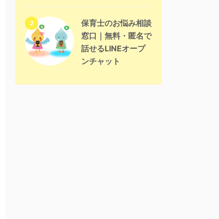
保育士のお悩み相談
2
窓口｜無料・匿名で
話せるLINEオープ
ンチャット