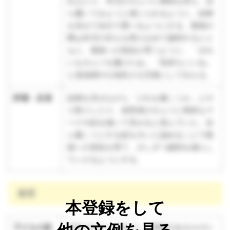
伝えたり、本児がオムツに興味を持ち、自
ら履いてみようと感じられるように、絵柄
を見せて自分で選べるようにする。着脱の
際は本児の甘えを受け止めて援助するとと
もに、着脱への意欲が育つように、「きれ
いなオムツを履けたね」「気持ちいいね」
と達成感や心地良さを言葉にして伝える。
評価・反省
絵柄を見せながら「どれを履こうか」とや
り取りしたり、保育者がオムツに簡単なマ
ークや絵を描いて見せると喜んでいた。自
ら履こうとする姿を大いに認めることで着
脱への意欲を育て、少しずつ援助を減らし
ていけるようにする。
教育
本登録をして
子どもの姿
戸外ではよく小走りし、興味のあるものに