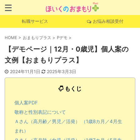
転職サービス
お悩み相談受付
HOME
>
おまもりプラス
>
Pデモ
>
【デモページ｜12月・0歳児】個人案の
文例【おまもりプラス】
2024年11月1日
2025年3月3日
もくじ
個人案PDF
敬称と性別表記について
Ａさん（高月齢／男児／活発） （1歳8カ月／4月生
まれ）