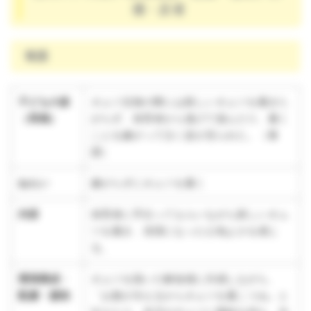
価・反省
養護
子どもの姿
オムツ交換の際には新しいオムツを履きた
（再掲）
がらず、保育者から逃げて遊んだり、履く
ことを嫌がって泣く姿が見られた。（養
護）
ねらい
嫌がらずにオムツを履く
内容
保育者に手伝ってもらいながら新しいオム
ツを履き、清潔になった心地よさを感じ
る。
環境構成・
オムツを脱いだ解放感に共感しながら、
配慮・援助
「お腹が冷えるからオムツを履こうね」と