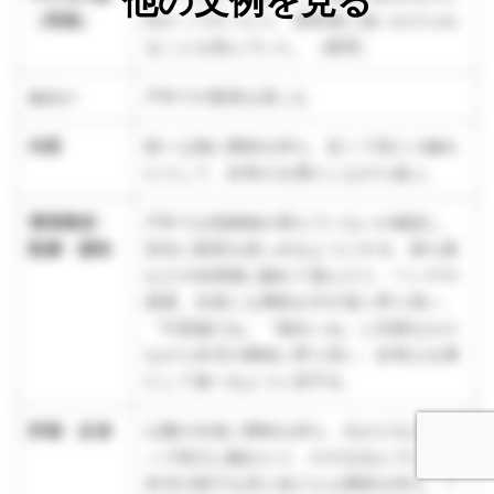
他の文例を見る
（再掲）
向かって行ったり、保育者に追いかけられ
ることを喜んでいた。（教育）
ねらい
戸外での散策を楽しむ
内容
様々な物に興味を持ち、近くで見たり触れ
たりして、好奇心を満たしながら遊ぶ。
環境構成・
戸外では危険物が落ちていないか確認し、
配慮・援助
安全に散策を楽しめるようにする。落ち葉
などの自然物に触れて遊んだり、ベンチや
側溝、水道にも興味を示す姿に寄り添い、
「不思議だね」「面白いね」と言葉をかけ
ながら本児の興味に寄り添い、好奇心を満
たして遊べるように見守る。
評価・反省
公園の水道に興味を持ち、出かけると決ま
って蛇口に触れたり、のぞき込んでいた。
本児の様子を見た友だちも興味を持ち、一