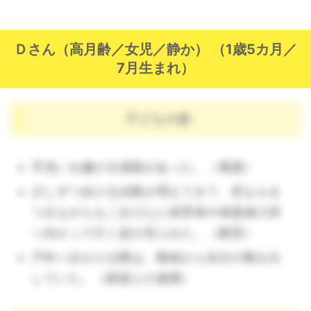
Ｄさん（高月齢／女児／静か） （1歳5カ月／
7月生まれ）
子どもの姿
手洗いを嫌がる場面があった。（養護）
少しずつ歩ける歩数が増えてきて、尻もちを
つきながらもごきげんに保育者や保護者の所
へ向かって行く姿が見られた。（教育）
戸外へ出かける際は、靴箱から自分の靴を出
していた。（家庭との連携）