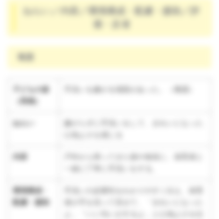
ねらい／内容／環境構成・配慮・援助／評
価・反省
養護
子どもの姿
手洗いを嫌がる場面があった。（養護）
（再掲）
ねらい
嫌がらずに手洗いをして、きれいになった
心地よさを感じる
内容
戸外から帰ってきた後や食前に、保育者と
一緒に丁寧に手洗いをする。
環境構成・
手洗いの必要性をわかりやすく伝え、保育
配慮・援助
者が手を洗って見せて、「きれいになった
よ」「いい匂いがするよ」と心地よさを伝