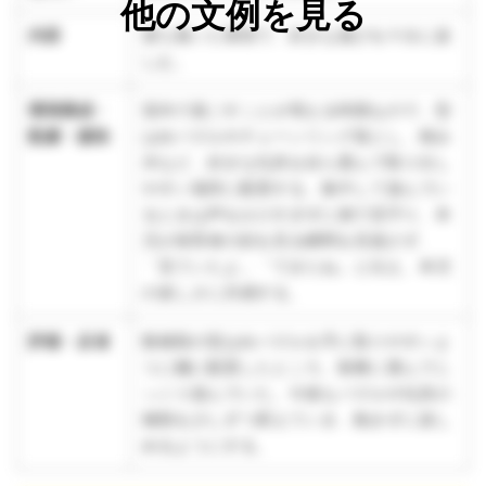
他の文例を見る
内容
落ち着いた環境で、好きな遊びを十分に楽
しむ。
環境構成・
室内で過ごすことが増える時期なので、型
配慮・援助
はめパズルやチェーンリング落とし、積み
木など、好きな玩具を自ら選んで取り出し
やすい場所に配置する。集中して遊んでい
るときは声をかけすぎずに側で見守り、本
児が保育者の顔を見る瞬間を見逃さず、
「見ていたよ」「できたね」と伝え、本児
の楽しさに共感する。
評価・反省
数種類の型はめパズルを手に取りやすいよ
うに棚に配置したところ、順番に選んでじ
っくり遊んでいた。今後もパズルや玩具の
種類を少しずつ変えていき、飽きずに楽し
めるようにする。