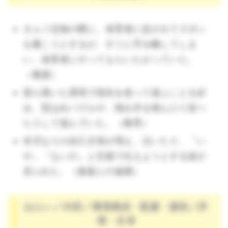
オムツ交換の際に、保育者に促されてズボン
を履こうとするが、すぐに手を離してしま
い、保育者にやってもらいたがっていた。
（養護）
落ち着いた環境で指先を使って遊ぶことを好
み、型はめパズルや、積み木を積んだり並べ
たりして遊んでいた。（教育）
本児なりの自己主張が増え、泣いたり、「い
や」「ないの」と言葉で伝えようとする姿が
見られた。（家庭との連携）
ねらい／内容／環境構成・配慮・援助／評
価・反省