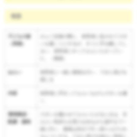
養護
子どもの姿
オムツ交換の際に、保育者に促されてズボ
（再掲）
ンを履こうとするが、すぐに手を離してし
まい、保育者にやってもらいたがってい
た。（養護）
ねらい
保育者と一緒に着脱を行い、できた喜びを
感じる
内容
保育者に手伝ってもらいながらズボンを履
く。
環境構成・
ズボンを履かせてもらいたがるときは、甘
配慮・援助
えたい気持ちを受け止めながら途中まで一
緒に行い、最後は自分で引っ張り上げられ
るようにする。できた喜びを味わい意欲に