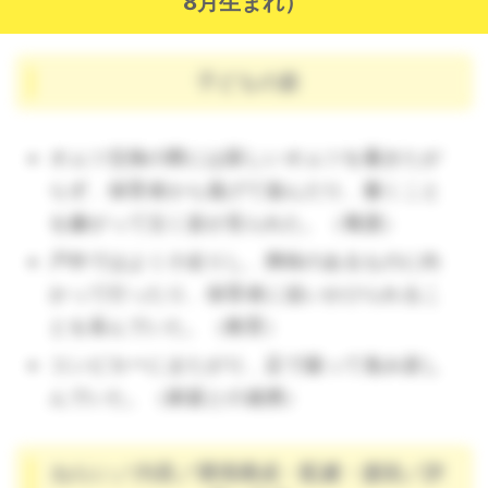
8月生まれ）
子どもの姿
オムツ交換の際には新しいオムツを履きたが
らず、保育者から逃げて遊んだり、履くこと
を嫌がって泣く姿が見られた。（養護）
戸外ではよく小走りし、興味のあるものに向
かって行ったり、保育者に追いかけられるこ
とを喜んでいた。（教育）
コンビカーにまたがり、足で蹴って進み楽し
んでいた。（家庭との連携）
ねらい／内容／環境構成・配慮・援助／評