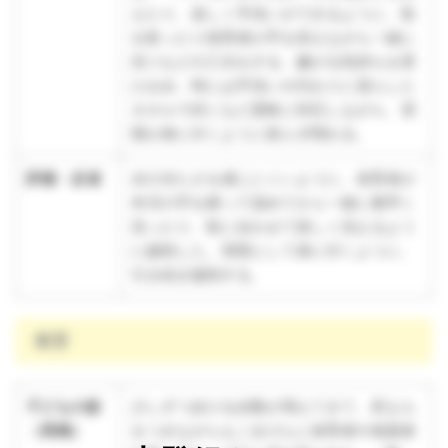
えたり、楽しく手洗いができるように、歌
を歌ったり保育者が手を添えながら一緒に
洗うなどの工夫をする。嫌がる気持ちを受
け止め、時には手洗いの代わりに濡らした
タオルで拭くなど柔軟に対応しながら、習
慣が身に付くように焦らず関わる。
評価・反省
水の冷たさを感じにくいように、保育者が
本児の手を握って温めてから一緒に素早く
洗ったり、歌に合わせて楽しく洗えるよう
に援助した。習慣として身に付くように、
引き続き援助する。
教育
子どもの姿
少しずつ歩ける歩数が増えてきて、尻もち
（再掲）
をつきながらもごきげんに保育者や保護者