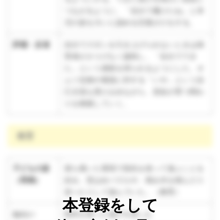
つながるように、「自分で履けたね」と本
児の姿を大いに認める言葉がけをする。
評価・反省
自分でズボンを引き上げられないときは保
育者がさりげなく援助し、「自分ででき
た」という感覚を得られるようにした。オ
ムツ交換や着脱に対する「いや」という自
己主張も受け止めながら、意欲が育つ関わ
りを模索していく。
教育
子どもの姿
落ち着いた環境で指先を使って遊ぶことを
（再掲）
好み、型はめパズルや、積み木を積んだり
並べたりして遊んでいた。（教育）
本登録をして
ねらい
指先を使った遊びを楽しむ