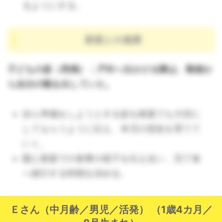
るようにする。
家庭との連携
子どもの姿（再掲）：戸外へ出かける際は、靴箱か
ら自分の靴を出していた。
自ら準備をしようとする姿を家庭でも大切に
してもらうように伝え、本児の意欲を育てて
いく。
園と家庭での食事の様子を伝え合い、完了食
へ移行する時期を決める。
Ｅさん（中月齢／男児／活発） （1歳4カ月／