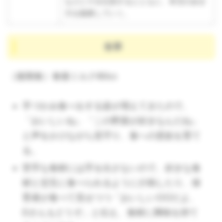
などに十分注意するとともに、本児の歩き
方を観察していく。
食事
（後期食）食後ミルク80cc
手づかみ食べをする姿が増えてきたので、
「おいしいね」「この野菜が好きなんだね」
と声をかけながら見守り、食への意欲を育て
る。
苦手な食材には手を出さないので、好きな食
材と交互に食べられるように介助したり、保
育者が食べて見せつつ「おいしい○○だよ、
Dさんもどうぞ」と伝え、食材に興味を持て