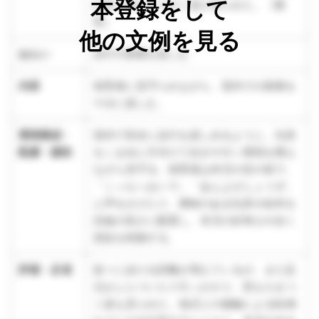
本登録をして
の所へ向かって行く姿が見られた。（教
育）
他の文例を見る
ねらい
歩行や探索を楽しむ
内容
保育者に見守られながら、室内での探索を
十分に楽しむ。
環境構成・
室内で安全に歩行を楽しめるように、玩具
配慮・援助
をこまめに片付けて歩きやすい環境を整え
ながら見守る。保育者は本児の目の前で、
「こっちへおいで」「あんよがじょうず」
と声をかけたり、興味のある玩具や絵本を
目線の高さに配置し、本児の好奇心や歩く
意欲を刺激する。
評価・反省
徐々に歩ける距離が増えているが、まだ足
元がふらついたり引っかかり、尻もちをつ
く姿も見られた。他児との接触による転倒