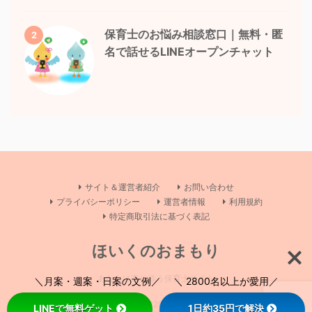
保育士のお悩み相談窓口｜無料・匿
2
名で話せるLINEオープンチャット
サイト＆運営者紹介
お問い合わせ
プライバシーポリシー
運営者情報
利用規約
特定商取引法に基づく表記
ほいくのおまもり
あなたに寄り添う保育士サイト
＼月案・週案・日案の文例／ ＼ 2800名以上が愛用／
Copyright© ほいくのおまもり , 2026 All Rights Reserved Powered by
LINEで無料ゲット
1日約35円で解決