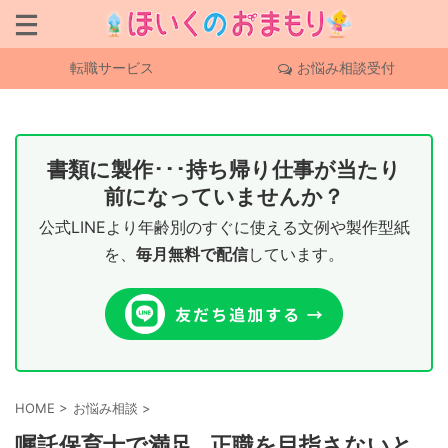
転職サービス
お悩み相談受付
書類に製作･･･持ち帰り仕事が当たり
前になっていませんか？
公式LINEより年齢別のすぐに使える文例や製作型紙
を、
毎月無料で配信
しています。
HOME
>
お悩み相談
>
嘱託保育士で満足…正職を目指さないと