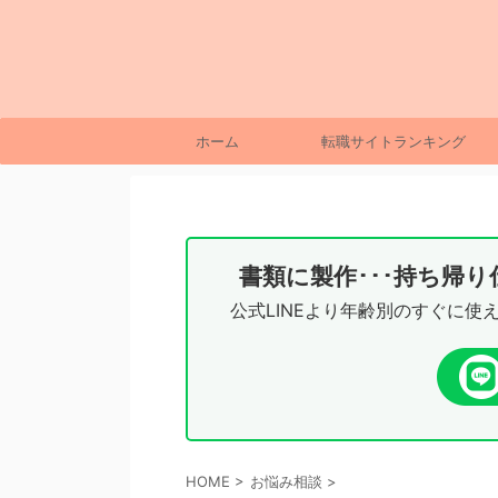
ホーム
転職サイトランキング
書類に製作･･･持ち帰
公式LINEより年齢別のすぐに使
HOME
>
お悩み相談
>