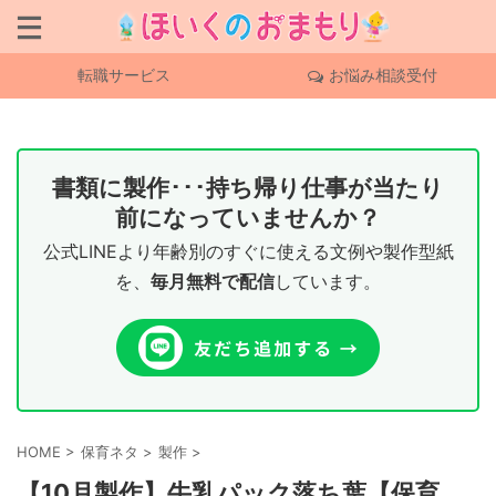
転職サービス
お悩み相談受付
書類に製作･･･持ち帰り仕事が当たり
前になっていませんか？
公式LINEより年齢別のすぐに使える文例や製作型紙
を、
毎月無料で配信
しています。
HOME
>
保育ネタ
>
製作
>
【10月製作】牛乳パック落ち葉【保育