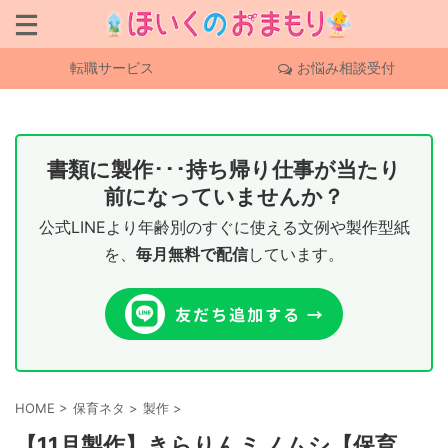
転職サービス
お悩み相談受付
書類に製作･･･持ち帰り仕事が当たり
前になっていませんか？
公式LINEより年齢別のすぐに使える文例や製作型紙
を、
毎月無料で配信
しています。
HOME
>
保育ネタ
>
製作
>
【11月製作】きらりんミノムシ【保育