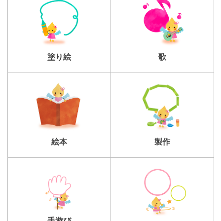
塗り絵
歌
製作
絵本
手遊び