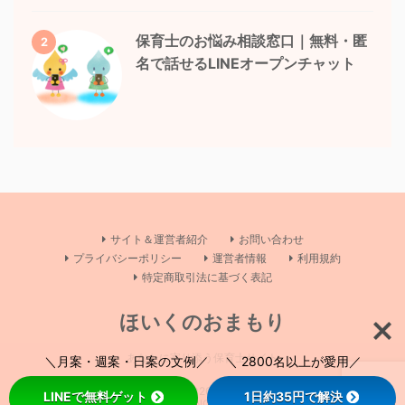
保育士のお悩み相談窓口｜無料・匿
2
名で話せるLINEオープンチャット
サイト＆運営者紹介
お問い合わせ
プライバシーポリシー
運営者情報
利用規約
特定商取引法に基づく表記
ほいくのおまもり
あなたに寄り添う保育士サイト
＼月案・週案・日案の文例／ ＼ 2800名以上が愛用／
Copyright© ほいくのおまもり , 2026 All Rights Reserved Powered by
LINEで無料ゲット
1日約35円で解決
AFFINGER5
.