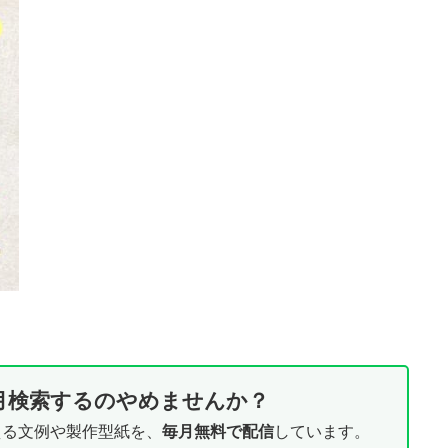
月検索するのやめませんか？
える文例や製作型紙を、
毎月無料で配信
しています。