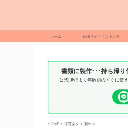
ホーム
転職サイトランキング
書類に製作･･･持ち帰
公式LINEより年齢別のすぐに使
HOME
>
保育ネタ
>
製作
>