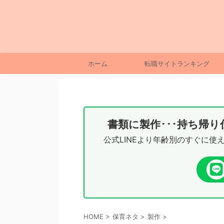
ホーム
転職サイトランキング
書類に製作･･･持ち帰
公式LINEより年齢別のすぐに使
HOME
>
保育ネタ
>
製作
>