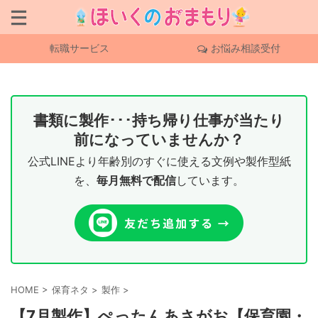
転職サービス
お悩み相談受付
書類に製作･･･持ち帰り仕事が当たり
前になっていませんか？
公式LINEより年齢別のすぐに使える文例や製作型紙
を、
毎月無料で配信
しています。
HOME
>
保育ネタ
>
製作
>
【7月製作】ぺったんあさがお【保育園・