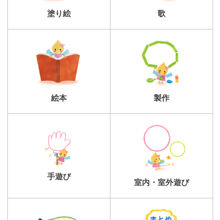
塗り絵
歌
製作
絵本
手遊び
室内・室外遊び