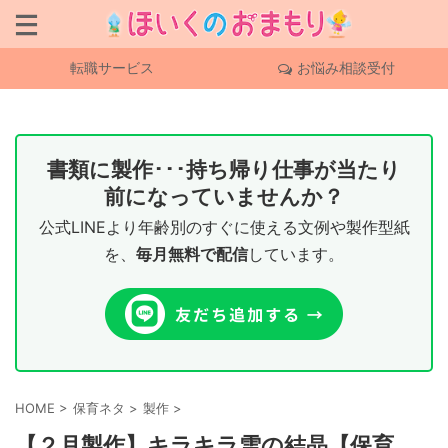
転職サービス
お悩み相談受付
書類に製作･･･持ち帰り仕事が当たり
前になっていませんか？
公式LINEより年齢別のすぐに使える文例や製作型紙
を、
毎月無料で配信
しています。
HOME
>
保育ネタ
>
製作
>
【２月製作】キラキラ雪の結晶【保育