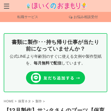
転職サービス
お悩み相談受付
書類に製作･･･持ち帰り仕事が当たり
前になっていませんか？
公式LINEより年齢別のすぐに使える文例や製作型紙
を、
毎月無料で配信
しています。
HOME
>
保育ネタ
>
製作
>
【12月製作】サンタさんのブーツ【保育