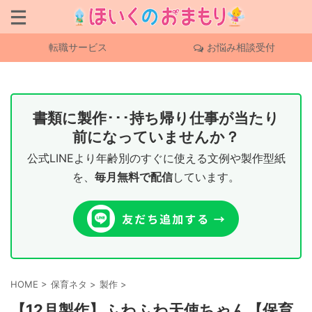
転職サービス
お悩み相談受付
書類に製作･･･持ち帰り仕事が当たり
前になっていませんか？
公式LINEより年齢別のすぐに使える文例や製作型紙
を、
毎月無料で配信
しています。
HOME
>
保育ネタ
>
製作
>
【12月製作】ふわふわ天使ちゃん【保育