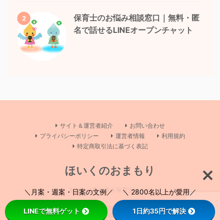
保育士のお悩み相談窓口｜無料・匿
2
名で話せるLINEオープンチャット
サイト＆運営者紹介
お問い合わせ
プライバシーポリシー
運営者情報
利用規約
特定商取引法に基づく表記
ほいくのおまもり
あなたに寄り添う保育士サイト
＼月案・週案・日案の文例／ ＼ 2800名以上が愛用／
Copyright© ほいくのおまもり , 2026 All Rights Reserved Powered by
LINEで無料ゲット
1日約35円で解決
AFFINGER5
.