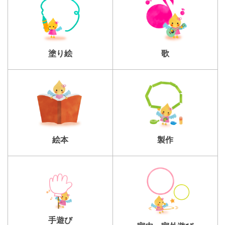
塗り絵
歌
製作
絵本
手遊び