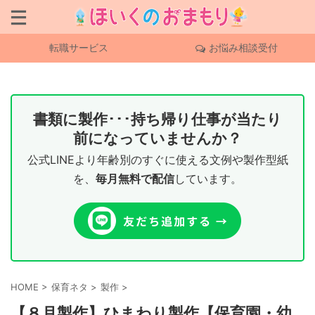
転職サービス
お悩み相談受付
書類に製作･･･持ち帰り仕事が当たり
前になっていませんか？
公式LINEより年齢別のすぐに使える文例や製作型紙
を、
毎月無料で配信
しています。
HOME
>
保育ネタ
>
製作
>
【８月製作】ひまわり製作【保育園・幼