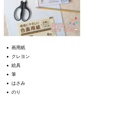
画用紙
クレヨン
絵具
筆
はさみ
のり