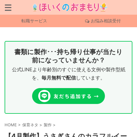
転職サービス
お悩み相談受付
書類に製作･･･持ち帰り仕事が当たり
前になっていませんか？
公式LINEより年齢別のすぐに使える文例や製作型紙
を、
毎月無料で配信
しています。
HOME
>
保育ネタ
>
製作
>
【4月製作】うさぎさんのカラフルイー