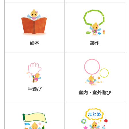
製作
絵本
手遊び
室内・室外遊び