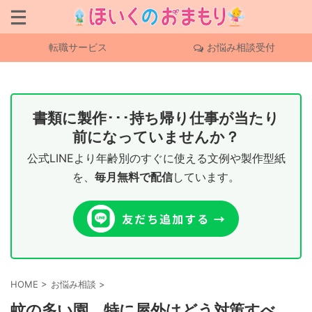
転職サービス
お悩み相談受付
書類に製作･･･持ち帰り仕事が当たり
前になっていませんか？
公式LINEより年齢別のすぐに使える文例や製作型紙
を、
毎月無料で配信
しています。
HOME
>
お悩み相談
>
蚊の多い園、特に屋外はどう対策すべ