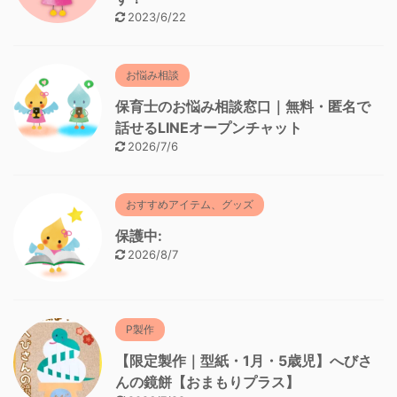
2023/6/22
お悩み相談
保育士のお悩み相談窓口｜無料・匿名で
話せるLINEオープンチャット
2026/7/6
おすすめアイテム、グッズ
保護中:
2026/8/7
P製作
【限定製作｜型紙・1月・5歳児】へびさ
んの鏡餅【おまもりプラス】